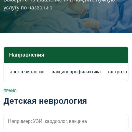
услугу по названию.
Направления
анестезиология
вакцинопрофилактика
гастроэнт
ПРАЙС
Детская неврология
Поиск внутри прайса