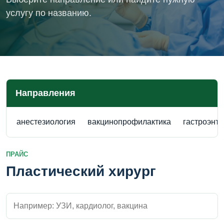
услугу по названию.
Направления
анестезиология
вакцинопрофилактика
гастроэнт
ПРАЙС
Пластический хирург
Поиск внутри прайса