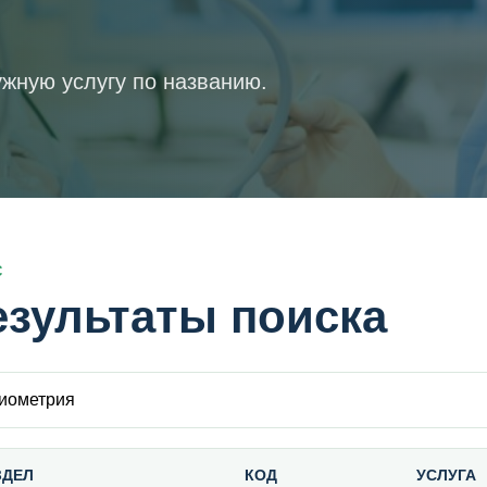
жную услугу по названию.
С
езультаты поиска
 внутри прайса
ЗДЕЛ
КОД
УСЛУГА