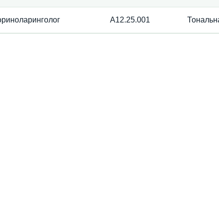
ориноларинголог
A12.25.001
Тональн